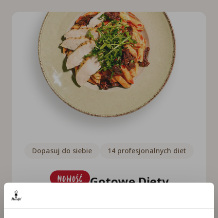
Dopasuj do siebie
14 profesjonalnych diet
Gotowe Diety
14 zbilansowanych diet
uwzględniających Twoje potrzeby