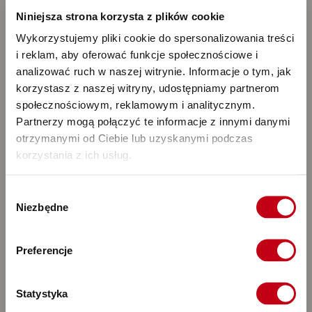
Niniejsza strona korzysta z plików cookie
Wykorzystujemy pliki cookie do spersonalizowania treści
Opracowane przez
dietetyków Maczfit
i reklam, aby oferować funkcje społecznościowe i
Dla każdego, kto lubi
gotowe rozwiązania
analizować ruch w naszej witrynie. Informacje o tym, jak
Restauracyjna jakość
w dietetycznym wydaniu
korzystasz z naszej witryny, udostępniamy partnerom
społecznościowym, reklamowym i analitycznym.
46,00 zł
Cena od
/ dzień
Partnerzy mogą połączyć te informacje z innymi danymi
otrzymanymi od Ciebie lub uzyskanymi podczas
korzystania z ich usług.
Zamawiam
Wybór
Niezbędne
zgody
Preferencje
Statystyka