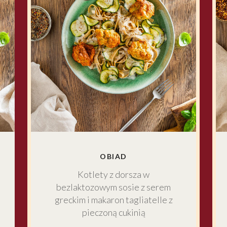
OBIAD
Kotlety z dorsza w
bezlaktozowym sosie z serem
greckim i makaron tagliatelle z
pieczoną cukinią