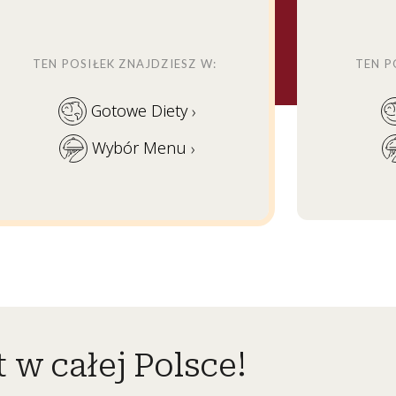
TEN POSIŁEK ZNAJDZIESZ W:
TEN P
Gotowe Diety
›
Wybór Menu
›
 w całej Polsce!