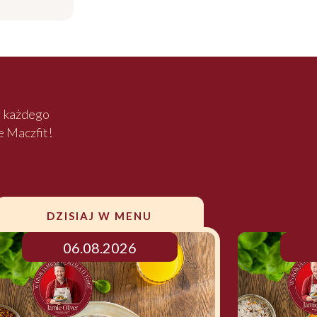
 Olivera
aj każdego
e Maczfit!
DZISIAJ W MENU
06.08.2026