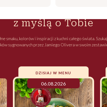
ybrane przez Jamiego
z myślą o Tobie
e smaku, kolorów i inspiracji z kuchni całego świata. Szuk
łków sygnowanych przez Jamiego Olivera w swoim zestawi
DZISIAJ W MENU
06.08.2026