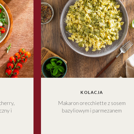
KOLACJA
cherry,
Makaron orecchiette z sosem
czny i
bazyliowym i parmezanem