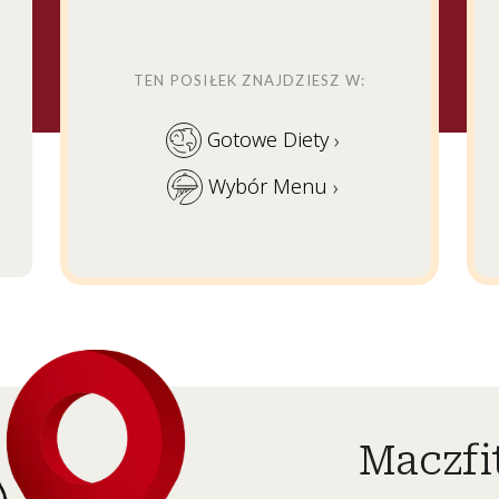
TEN POSIŁEK ZNAJDZIESZ W:
Gotowe Diety
›
Wybór Menu
›
Maczfit