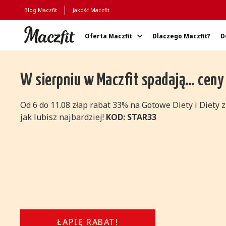
Blog Maczfit
Jakość Maczfit
Oferta Maczfit
Dlaczego Maczfit?
D
Strona główna
W sierpniu w Maczfit spadają… ceny
Od 6 do 11.08 złap rabat 33% na Gotowe Diety i Diety
jak lubisz najbardziej!
KOD: STAR33
ŁAPIĘ RABAT!