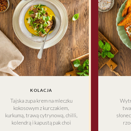
KOLACJA
Tajska zupa krem na mleczku
Wytr
kokosowym z kurczakiem,
twa
kurkumą, trawą cytrynową, chilli,
słonec
kolendrą i kapustą pak choi
rzo