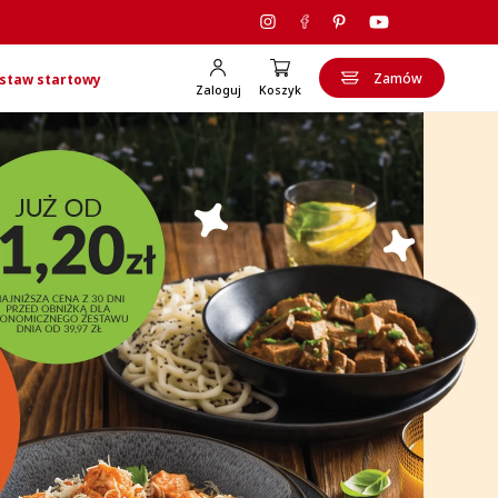
Zamów
staw startowy
Zaloguj
Koszyk