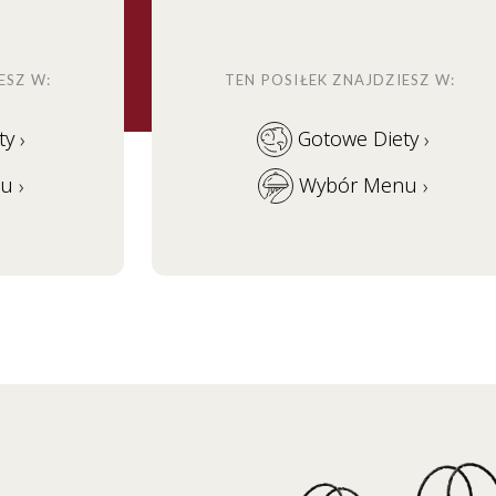
ESZ W:
TEN POSIŁEK ZNAJDZIESZ W:
ty
Gotowe Diety
›
›
nu
Wybór Menu
›
›