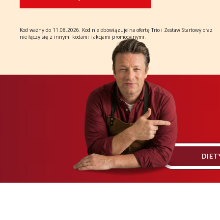
Kod ważny do 11.08.2026. Kod nie obowiązuje na ofertę Trio i Zestaw Startowy oraz
nie łączy się z innymi kodami i akcjami promocyjnymi.
DIET